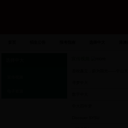
首页
招生公告
报考指南
选择中大
港澳
宣传视频
选择中大
吾校矗立，蔚为国光——中山大
宣传视频
寻梦中大
电子资源
数字中大
中大四年梦
Discover SYSU