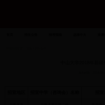
首页
招生公告
报考指南
选择中大
港澳
你现在的位置：
首页
> 招生公告
中山大学2018年新
发布时间：2018-0
招宣地区
招宣中学（咨询会）名称
招宣
乌鲁木齐
乌鲁木齐兵团二中
陈老师