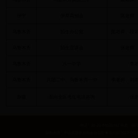
伊宁
伊犁高招会
陈老师
乌鲁木齐
招生办公室
陈老师、段
乌鲁木齐
招生宣讲会
张老师
乌鲁木齐
八一中学
李
乌鲁木齐
兵团二中、乌鲁木齐一中
李老师、刘
新疆
面向全区考生电话咨询
张
电话：86-20-84036491 传真：86-2
版权所有：中山大学本科招生办公室
★
SYSU 2012