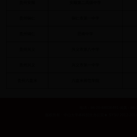
贵州安顺
安顺第二高级中学
贵州铜仁
铜仁市第一中学
贵州铜仁
思南中学
贵州兴义
兴义市第八中学
贵州兴义
兴义市第一中学
贵州六盘水
六盘水师范学院
电话：86-20-84036491 传真：86-2
版权所有：中山大学本科招生办公室
★
SYSU 2012