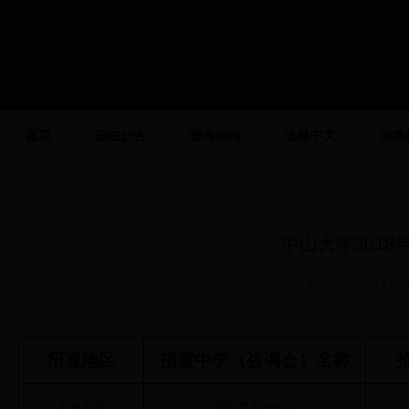
首页
招生公告
报考指南
选择中大
港澳
你现在的位置：
首页
> 招生公告
中山大学201
发布时间：2018-0
招宣地区
招宣中学（咨询会）名称
贵州贵阳
贵阳市第一中学