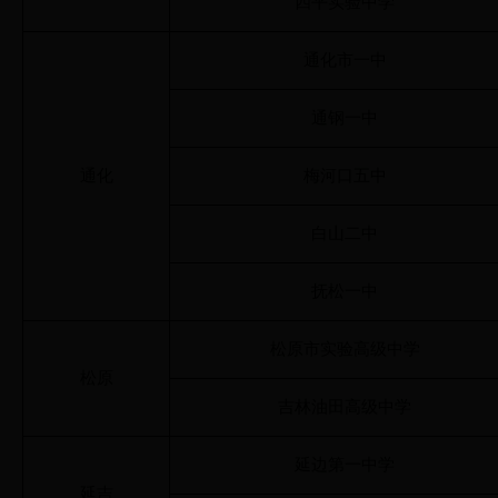
四平实验中学
通化市一中
通钢一中
通化
梅河口五中
白山二中
抚松一中
松原市实验高级中学
松原
吉林油田高级中学
延边第一中学
延吉