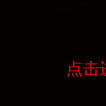
电话：86-20-84036491 传真：86-2
版权所有：中山大学本科招生办公室
★
SYSU 2012
点击