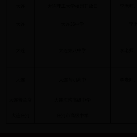
大连
大连理工大学校园开放日
李老师
大连
大连3
6中学
李
大连
大连第八中学
李老师
大连
大连育明高中
李老师
大连普兰店
大连海湾高级中学
大连庄河
庄河市高级中学