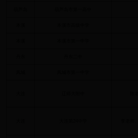
葫芦岛
葫芦岛市第一高中
本溪
本溪市高级中学
本溪
本溪市第一中学
丹东
丹东二中
凤城
凤城市第一中学
大连
辽师大附中
陈
大连
大连第24中学
李老师