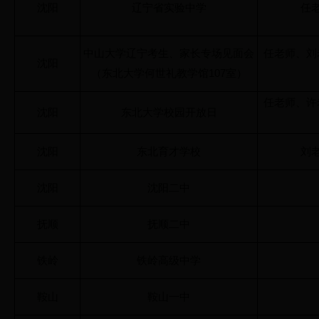
沈阳
辽宁省实验中学
任
中山大学辽宁考生、家长专场见面会
任老师、刘
沈阳
（东北大学何世礼教学馆107室）
任老师、许
沈阳
东北大学校园开放日
沈阳
东北育才学校
刘
沈阳
沈阳二中
抚顺
抚顺二中
铁岭
铁岭高级中学
鞍山
鞍山一中