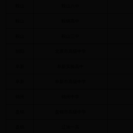
鞍山
鞍山八中
鞍山
鞍钢高中
鞍山
鞍山三中
朝阳
北票市高级中学
阜新
阜新实验高中
阜新
阜新市高级中学
锦州
锦州中学
盘锦
盘锦市高级中学
盘锦
辽油一高