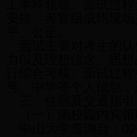
工学科领域。面试过程
安排、考官组成均现场
平、公正。
面试主要对考生的认
力以及理想信念、思想
行综合考核。面试过程
号、中学等个人信息，
三、住宿及交通指引
（一）南校园内宾馆
02
中山大学查询台：