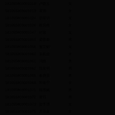
181055803001018
卢哓玉
女
181055803001019
黄源
女
181055803001024
胡琛玥
女
181055803001026
欧贝然
女
181055803001047
封晴
女
181055803001055
梁晋豪
男
181055803001056
夏芷郁
女
181055803001060
吴凯伦
女
181055803001061
冯煜
男
181055803001062
陈俊明
男
181055803001065
秦倜昊
男
181055803001068
郭依宁
女
181055803001071
陈璟赋
男
181055803001072
黄珏
男
181055803001073
贺予珺
女
181055803001075
左佳鑫
女