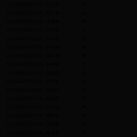
181055803001319
丘佶彦
女
181055803001326
黄子嫣
女
181055803001328
李清俊
男
181055803001330
张径舟
女
181055803001333
刘诗颖
女
181055803001335
钟炜涛
男
181055803001337
吴幸朋
男
181055803001338
刘嘉源
女
181055803001342
蔡馨慧
女
181055803001345
罗韵嘉
女
181055803001352
吴拓宇
男
181055803001354
陈奕思
男
181055803001356
张亦为
男
181055803001357
黎裕康
男
181055803001359
黄聪媛
女
181055803001364
许遵楠
男