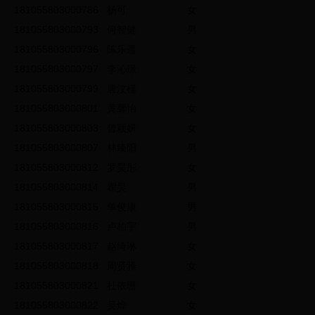
181055803000786
杨可
女
181055803000793
何智健
男
181055803000796
陈乐遥
女
181055803000797
李沁璟
女
181055803000799
唐汶槿
女
181055803000801
黄馨怡
女
181055803000803
曾颖妍
女
181055803000807
林臻阳
男
181055803000812
罗昊彤
女
181055803000814
瞿昊
男
181055803000815
单俊康
男
181055803000816
卢柏宇
男
181055803000817
赵绮琳
女
181055803000818
周贤雅
女
181055803000821
杜依珊
女
181055803000822
吴烨
女