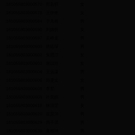
181055803000570
邢若轩
女
181055803000578
王伊依
女
181055803000584
于凡奇
男
181055803000590
刘婧忻
女
181055803000597
吴梓龙
男
181055803000600
韩廷琛
男
181055803000602
朱思汀
女
181055803000603
谢以欣
女
181055803000604
王远濛
男
181055803000606
郑雯文
女
181055803000608
李昱
男
181055803000609
许景皓
男
181055803000618
林清芷
女
181055803000620
巫昊洋
男
181055803000629
周子淇
男
181055803000630
黄栩珅
男