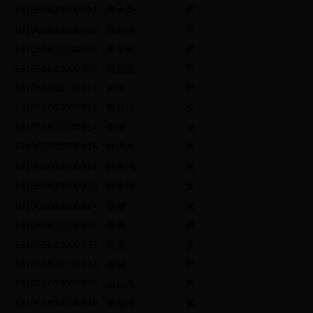
181055803000891
谭天尧
男
181055803000897
陈钰杭
男
181055803000898
朱华彬
男
181055803000905
姬晨皓
男
181055803000911
尹恒
男
181055803000912
黄钰洁
女
181055803000914
饶瑾
女
181055803000915
林泽炜
男
181055803000921
孔俊鸿
男
181055803000926
何美琼
女
181055803000927
杨婧
女
181055803000932
黎骞
男
181055803000933
高捷
女
181055803000944
谢锐
男
181055803000946
温庭炜
男
181055803000948
张灿晖
男