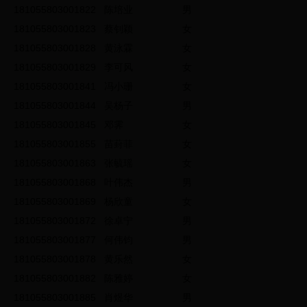
181055803001822
陈培业
男
181055803001823
蔡钊颖
女
181055803001828
黄泳霖
女
181055803001829
李可风
女
181055803001841
冯小珊
女
181055803001844
吴杨子
男
181055803001845
邓霁
女
181055803001855
苗葑菲
女
181055803001863
张毓瑶
女
181055803001868
叶伟杰
男
181055803001869
杨欣童
女
181055803001872
徐卓宁
男
181055803001877
何伟钧
男
181055803001878
黄乐然
女
181055803001882
陈雅婷
女
181055803001885
肖煜华
男