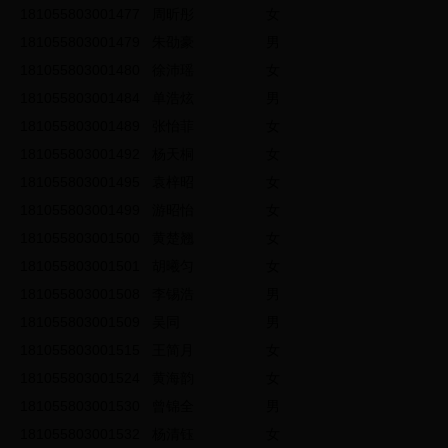
181055803001477
周昕彤
女
181055803001479
朱劭豪
男
181055803001480
徐沛瑶
女
181055803001484
单浩炫
男
181055803001489
张怡菲
女
181055803001492
杨天桐
女
181055803001495
袁梓昭
女
181055803001499
游昭怡
女
181055803001500
黄楚翘
女
181055803001501
胡曦匀
女
181055803001508
李锡浩
男
181055803001509
吴同
男
181055803001515
王简月
女
181055803001524
黄海韵
女
181055803001530
曾锦全
男
181055803001532
杨清钰
女