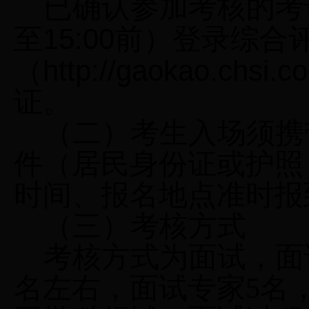
已确认参加考核的考
15:00
至
前）登录综合
http://gaokao.chsi.
（
证。
（二）考生入场须携
件（居民身份证或护照
时间、报名地点准时报
（三）考核方式
考核方式为面试，
面
名左右，面试专家
5
名