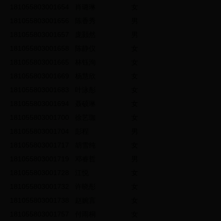
181055803001654
肖璐琳
女
181055803001656
陈香秀
男
181055803001657
庞颢然
男
181055803001658
陈静仪
女
181055803001665
林钰洵
女
181055803001669
杨慧欣
女
181055803001683
叶泳彤
女
181055803001694
聂硕琳
女
181055803001700
徐艺珈
女
181055803001704
彭程
男
181055803001717
胡雪纯
女
181055803001719
邓睿哲
男
181055803001728
江悦
女
181055803001732
许晓彤
女
181055803001738
赵婉言
女
181055803001757
付雨桐
女