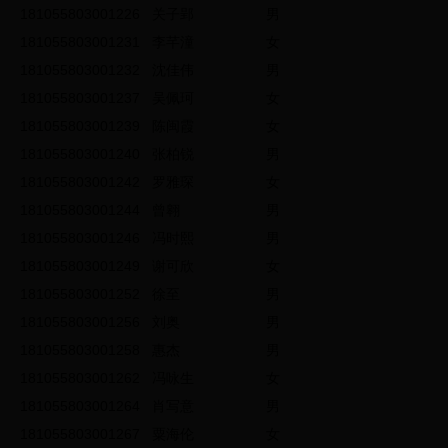
181055803001226
关子郢
男
181055803001231
李芊潼
女
181055803001232
沈佳伟
男
181055803001237
吴佩珂
女
181055803001239
陈闽霞
女
181055803001240
张柏锐
男
181055803001242
罗雅琛
女
181055803001244
曾翱
男
181055803001246
冯时熙
男
181055803001249
谢可欣
女
181055803001252
徐至
男
181055803001256
刘奥
男
181055803001258
惠杰
男
181055803001262
冯咏生
女
181055803001264
肖写意
男
181055803001267
粟海伦
女