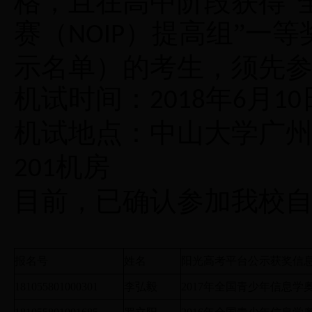
格，且在高中阶段获得“
赛（
）提高组”一等
NOIP
示名单）的考生，须先
机试时间：
年
月
2018
6
10
机试地点：中山大学广
机房
201
目前，已确认参加我校
报名号
姓名
阳光高考平台公示获奖信
181055801000301
李弘毅
2017年全国青少年信息