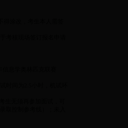
不得涂改，考生本人需签
于考核现场签订报名申请
年信息学奥林匹克联赛
试时间为
2.5
小时，机试环
围考生无须再参加面试，可
录取控制参考线）；未入