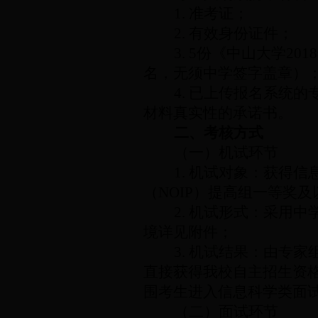
1.
准考证；
2.
有效身份证件；
3. 5
份《中山大学
2018
名，无须中学签字盖章）
4.
已上传报名系统的
材料真实性的承诺书。
二、考核方式
（一）机试环节
1.
机试对象：获得信
（
NOIP
）提高组一等奖及
2.
机试形式：采用中
境详见附件；
3.
机试结果：由专家
直接获得我校自主招生资
围考生进入信息科学类面
（二）面试环节