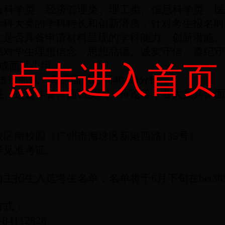
会科学类、经济管理类、理工类、信息科学类、医
学科大类的学科特长和创新潜质，针对考生报名时
生是否具备申请材料呈现的学科能力、创新潜能、
强对学生理想信念、思想品德、诚实守信、遵纪守
成面试小组；
点击进入首页
进行面试，每组面试时间
40-50
分钟；
述、选题作答、随机提问、辩论等，各大类具体面
校区南校园（广州市海珠区新港西路
135
号）
详见准考证。
自主招生入选考生名单，名单将于
6
月下旬在bet3
方式：
-84112828