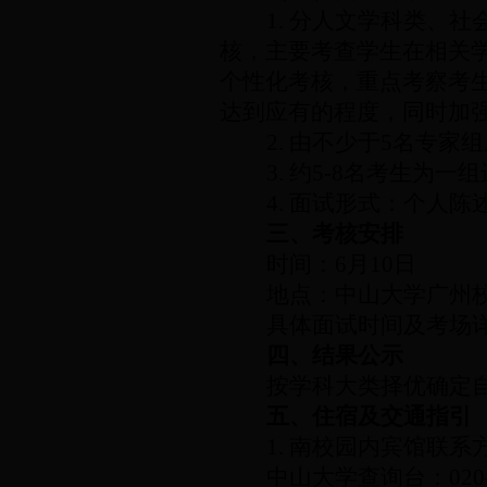
1.
分人文学科类、社
核，主要考查学生在相关
个性化考核，重点考察考
达到应有的程度，同时加
2.
由不少于
5
名专家组
3.
约
5-8
名考生为一组
4.
面试形式：个人陈
三、考核安排
时间：
6
月
10
日
地点：中山大学广州
具体面试时间及考场
四、结果公示
按学科大类择优确定
五、住宿及交通指引
1.
南校园内宾馆联系
中山大学查询台：
020