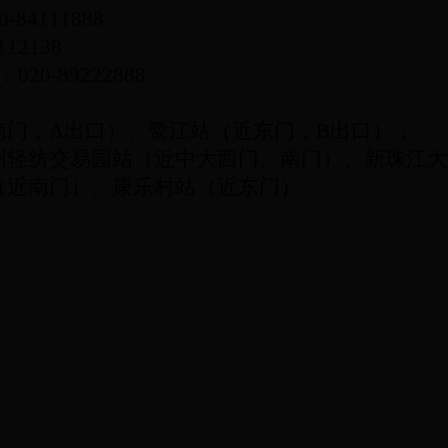
0-84111888
112138
：
020-89222888
南门，
A
出口）、鹭江站（近东门，
B
出口）；
州轻纺交易园站（近中大西门、南门）、新珠江大
（近南门）、康乐村站（近东门）