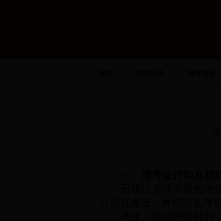
首页
招生公告
报考指南
你现在的位置：
首页
> 招生公告
一、准考证打印及材
已确认参加考核的考
打印准考证，并按照准考
考生入场须携带材料