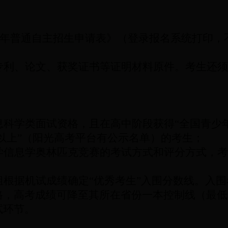
年普通自主招生申请表》（登录报名系统打印，
；
专利、论文、获奖证书等证明材料原件。考生还须
息科学类面试资格，且在高中阶段获得“全国青少
以上”（阳光高考平台有公示名单）的考生；
学信息学奥林匹克竞赛的考试方式和评分方式，考
组根据机试成绩确定“优秀考生”入围分数线。入
格，高考成绩可降至其所在省份一本控制线（最低
试环节。