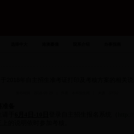
选择中大
港澳臺僑
院系介绍
办事指南
关于2018年自主招生准考证打印及考核方案的相关说
发布时间：2018-05-29 | 作者：本科招生网 | 来源：SYSU
料准备
生请于
6
月
4
日
-10
日
登录自主招生报名系统（
http:/
证上的说明依时参加考核。
：