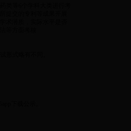
药类等
6
个学科大类进行考
所提交的专利等成果开展
学术潜质，实际水平是否
法等方面考核
试形式略有不同。
65app下载公示。