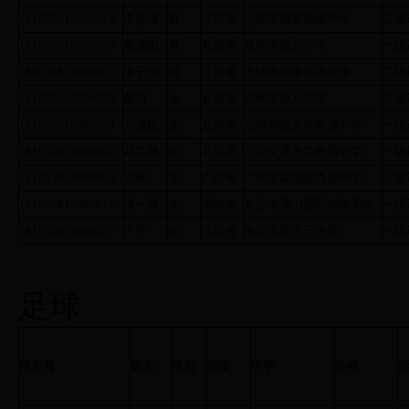
181055813000015
李彦博
男
江苏省
无锡市堰桥高级中学
二级
181055813000027
董潇阳
男
云南省
昆明市第八中学
一级
181055813000023
李子阳
男
江苏省
无锡市堰桥高级中学
二级
181055813000038
戴语
女
云南省
昆明市第八中学
二级
181055813000034
万潇忆
女
云南省
云南师范大学附属中学
一级
181055813000001
武芷静
女
北京市
北京交通大学附属中学
一级
181055813000063
胡欣
女
广东省
广州市花都区秀全中学
二级
181055813000017
张一萌
女
湖南省
长沙市麓山国际实验学校
一级
181055813000037
严可
女
江苏省
南京市第十三中学
一级
足球
报名号
姓名
性别
省市
中学
小项