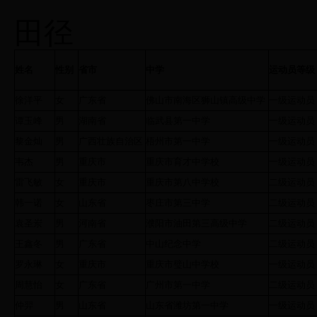
田径
姓名
性别
省市
中学
运动员等级
徐洋平
女
广东省
佛山市南海区狮山镇高级中学
一级运动员
谭玉峰
男
湖南省
临武县第一中学
一级运动员
黎金灿
男
广西壮族自治区
梧州市第一中学
一级运动员
韦杰
男
重庆市
重庆市育才中学校
一级运动员
雷飞敏
女
重庆市
重庆市第八中学校
二级运动员
韩一诺
女
山东省
枣庄市第三中学
二级运动员
袁圣岽
男
河南省
濮阳市油田第三高级中学
二级运动员
王鑫冬
男
广东省
中山纪念中学
二级运动员
罗永琳
女
重庆市
重庆市璧山中学校
一级运动员
周慧怡
女
广东省
广州市第一中学
二级运动员
仲羿
男
山东省
山东省潍坊第一中学
一级运动员