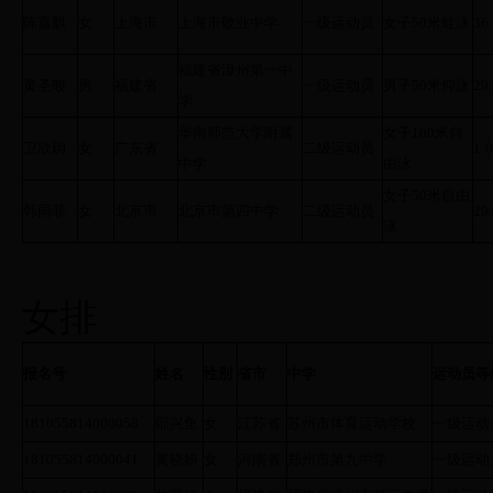
陈嘉麒
女
上海市
上海市敬业中学
一级运动员
女子50米蛙泳
36
福建省漳州第一中
黄圣畯
男
福建省
一级运动员
男子50米仰泳
29
学
华南师范大学附属
女子100米自
卫欣玥
女
广东省
二级运动员
1:0
中学
由泳
女子50米自由
韩雨菲
女
北京市
北京市第四中学
二级运动员
29
泳
女排
报名号
姓名
性别
省市
中学
运动员等
181055814000058
邵兴鱼
女
江苏省
苏州市体育运动学校
一级运动
181055814000041
黄晓妍
女
河南省
郑州市第九中学
一级运动