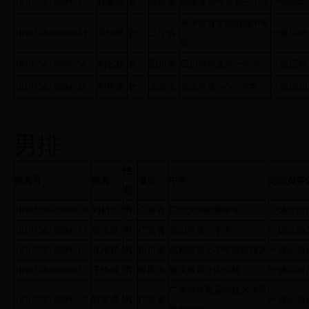
181055814000030
林紫毓
女
福建省
福建省漳州市第三中学
一级运动
天津体育学院附属中专
181055814000034
吴佳琪
女
辽宁省
一级运动
部
181055814000050
刘珉杉
女
四川省
四川省郫县第一中学
一级运动
181055814000028
刘梓潼
女
北京市
北京市第一O一中学
一级运动
男排
性
报名号
姓名
省市
中学
运动员等
别
181055814000024
刘韬元
男
广东省
广州大学附属中学
一级运动
181055814000033
黄文康
男
广东省
台山市第一中学
一级运动
181055814000010
孔维祥
男
四川省
成都市第七中学高新校区
一级运动
181055814000022
王烁锟
男
重庆市
重庆市育才中学校
一级运动
广东省体育运动技术学院
181055814000067
甄友成
男
广东省
一级运动