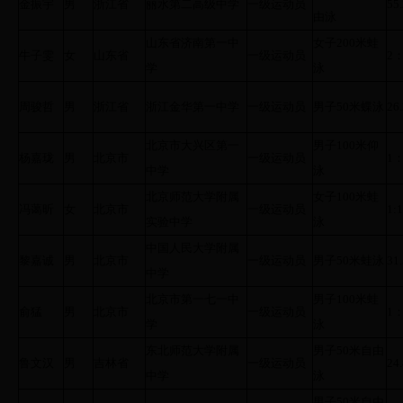
金振宇
男
浙江省
丽水第二高级中学
一级运动员
55
由泳
山东省济南第一中
女子200米蛙
牛子雯
女
山东省
一级运动员
2：
学
泳
周骏哲
男
浙江省
浙江金华第一中学
一级运动员
男子50米蝶泳
26
北京市大兴区第一
男子100米仰
杨嘉珑
男
北京市
一级运动员
1：
中学
泳
北京师范大学附属
女子100米蛙
冯蔼昕
女
北京市
一级运动员
1:1
实验中学
泳
中国人民大学附属
黎嘉诚
男
北京市
一级运动员
男子50米蛙泳
31
中学
北京市第一七一中
男子100米蛙
俞猛
男
北京市
一级运动员
1：
学
泳
东北师范大学附属
男子50米自由
鲁文汉
男
吉林省
一级运动员
24
中学
泳
男子50米自由