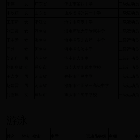
朱婷
女
广东省
佛山市第四中学
二级运动员
李欣颖
女
山东省
山东省博兴第一中学
二级运动员
王雨新
女
浙江省
海宁市高级中学
二级运动员
刘云霞
女
湖南省
湖南师范大学附属中学
二级运动员
王中爱
女
海南省
海南省儋州市第一中学
二级运动员
闫然
女
河南省
河南省实验中学
二级运动员
姜识广
男
湖南省
湖南师大附中
二级运动员
刘郑奥敏
女
重庆市
西南大学附属中学校
二级运动员
王森龙
男
河南省
郑州市回民中学
二级运动员
赵建雷
男
河南省
濮阳市油田第三高级中学
二级运动员
何雪珲
女
重庆市
重庆市巴蜀中学校
一级运动员
游泳
姓名
性别
省市
中学
运动员等级
主项
主