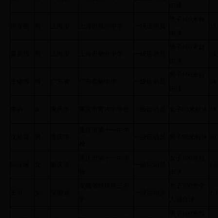
由泳
男子100米自
周霖鋆
男
上海市
上海市储能中学
一级运动员
55
由泳
男子100米自
聂昊烜
男
上海市
上海市敬业中学
一级运动员
54
由泳
男子100米自
王锦涛
男
广东省
广东实验中学
一级运动员
54
由泳
李响
女
重庆市
重庆市育才中学校
一级运动员
女子50米蛙泳
34
重庆市第十一中学
沈昱霖
男
重庆市
一级运动员
男子50米蛙泳
30
校
重庆市第十一中学
女子100米自
陈泳曦
女
重庆市
一级运动员
1:0
校
由泳
安徽省蚌埠第三中
女子200米个
王可
女
安徽省
一级运动员
2:3
学
人混合泳
男子100米自