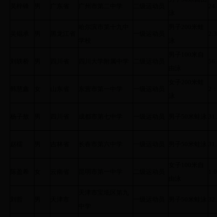
吴梓锋
男
广东省
广州市第二中学
二级运动员
24
泳
哈尔滨市第十九中
男子200米蛙
吴锟承
男
黑龙江省
一级运动员
2:3
学校
泳
男子100米自
刘轶桥
男
四川省
四川大学附属中学
二级运动员
56
由泳
女子200米蛙
韩慧鑫
女
山东省
东营市第一中学
一级运动员
2：
泳
杨子敖
男
四川省
成都市第七中学
一级运动员
男子50米蛙泳
31
赵檑
男
吉林省
长春市第六中学
一级运动员
男子50米蛙泳
31
女子100米自
陈盈希
女
云南省
昆明市第一中学
二级运动员
1:0
由泳
天津市宝坻区第九
刘哲
男
天津市
一级运动员
男子50米蛙泳
32
中学