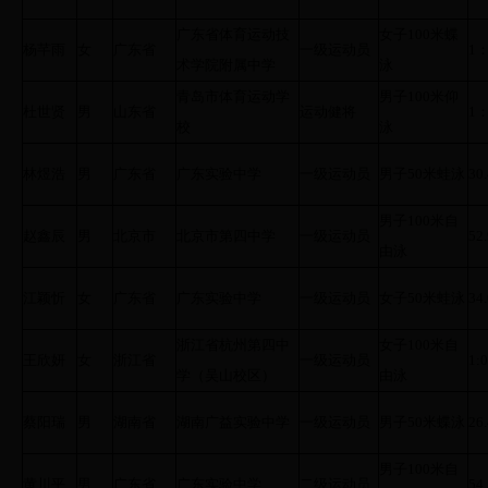
广东省体育运动技
女子100米蝶
杨芊雨
女
广东省
一级运动员
1：
术学院附属中学
泳
青岛市体育运动学
男子100米仰
杜世贤
男
山东省
运动健将
1：
校
泳
林煜浩
男
广东省
广东实验中学
一级运动员
男子50米蛙泳
30
男子100米自
赵鑫辰
男
北京市
北京市第四中学
一级运动员
52
由泳
江颖忻
女
广东省
广东实验中学
一级运动员
女子50米蛙泳
34
浙江省杭州第四中
女子100米自
王欣妍
女
浙江省
一级运动员
1:0
学（吴山校区）
由泳
蔡阳瑞
男
湖南省
湖南广益实验中学
一级运动员
男子50米蝶泳
26
男子100米自
黄川平
男
广东省
广东实验中学
二级运动员
54