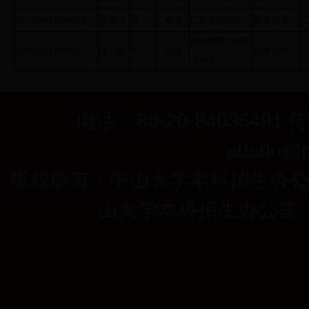
181055815000042
邓俊均
男
广东省
广东实验中学
足球后卫
华南师范大学附
181055815000017
徐仁杰
男
广东省
足球前锋
属中学
电话：86-20-84036491 
adado@ma
版权所有：中山大学本科招生办
山大学本科招生办公室