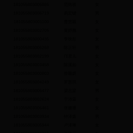
181055803005885
范炜祺
女
181055803006719
易宏键
男
181055803001100
曹慧颖
女
181055803002705
黄妤翘
女
181055803000435
李映彤
女
181055803006268
陈正轩
男
181055803002199
邝君儿
女
181055803003458
陈溪如
女
181055803000803
曾颖妍
女
181055803004249
罗慧琪
女
181055803005477
梁志梁
男
181055803002624
于沛霖
女
181055803006461
张姗珊
女
181055803003934
钟泽森
男
181055803005944
卢泽琳
女