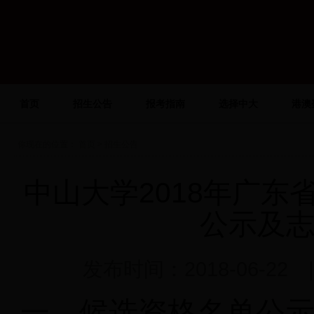
首页
招生公告
报考指南
选择中大
港澳
你现在的位置：
首页
> 招生公告
中山大学2018年广
公示及
发布时间：2018-06-2
一、候选资格名单公