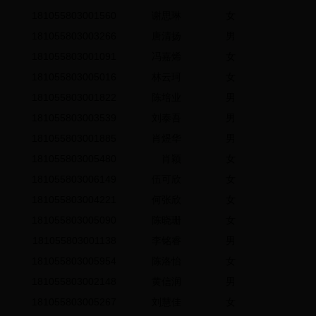
181055803001560
谢思琳
女
181055803003266
唐清扬
男
181055803001091
冯嘉烯
女
181055803005016
林云珂
女
181055803001822
陈培业
男
181055803003539
刘泰吾
男
181055803001885
肖煜华
男
181055803005480
肖颖
女
181055803006149
伍可欣
女
181055803004221
何张欣
女
181055803005090
陈晓珊
女
181055803001138
李铭睿
男
181055803005954
陈洛怡
女
181055803002148
黄信润
男
181055803005267
刘慧佳
女