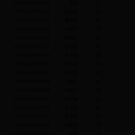
181055803000783
曾玥
女
181055803001694
聂硕琳
女
181055803001381
董丽迎
女
181055803000816
卢柏宇
男
181055803004223
陈炳元
男
181055803002621
谢家悦
女
181055803002149
唐子峻
男
181055803001904
赵怡淇
女
181055803006538
雷雪雯
女
181055803000408
冯雨柠
女
181055803006088
韩稚人
男
181055803006085
王齐豫
女
181055803000865
黄元亨
男
181055803006503
糜博雅
女
181055803006243
周敏雷
男
181055803005192
张楠
男