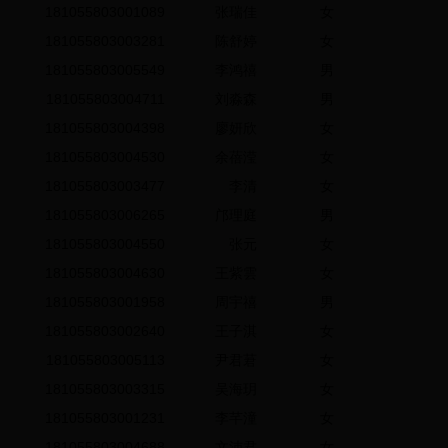
181055803001089
张瑞佳
女
181055803003281
陈舒婷
女
181055803005549
李鸿禧
男
181055803004711
刘淼森
男
181055803004398
廖妍欣
女
181055803004530
余蓓滢
女
181055803003477
李清
女
181055803006265
邝理庭
男
181055803004550
张元
女
181055803004630
王紫雲
女
181055803001958
周宇禧
男
181055803002640
王子淇
女
181055803005113
尹君莙
女
181055803003315
吴海玥
女
181055803001231
李芊潼
女
181055803004688
文沛君
女