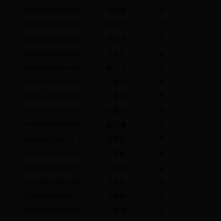
181055803004360
胡悦鹏
男
181055803004682
陈思宇
女
181055803003823
周泽慧
女
181055803000496
王凌寒
女
181055803002498
杨天成
男
181055803001299
鲁欣
女
181055803000932
黎骞
男
181055803004894
杜畅洋
男
181055803006435
廖泳珊
女
181055803001371
陈明蔚
男
181055803000960
易歌
女
181055803002784
顾超
男
181055803001301
王彦竣
男
181055803005877
吴承钟
男
181055803006070
唐琳
女