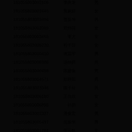
181055803002106
李兆龙
男
181055803001648
黄婉婷
女
181055803003404
曹振坤
男
181055803002089
郑烨莼
女
181055803003465
李尤
女
181055803006220
程千芸
女
181055803000410
谢震宇
男
181055803006386
汤仲舜
男
181055803000498
陈建衡
男
181055803004571
郑梓阳
男
181055803003346
陈子轩
男
181055803006180
王佳欣
女
181055803006895
孙玥
女
181055803002327
潘俊宏
男
181055803005497
吴振华
男
181055803001784
张云帆
女