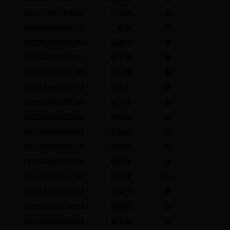
181055803004348
莫雅媛
女
181055803000510
易超
男
181055803004383
乐健坤
男
181055803001411
杨宇轩
男
181055803004395
梁铂熙
男
181055803006785
宋世仁
男
181055803006185
涂思洁
女
181055803002054
李雨棠
女
181055803005651
彭瀚源
男
181055803003619
周锦澜
女
181055803003260
杨利诺
女
181055803001242
罗雅琛
女
181055803004485
刘俊宇
男
181055803004551
李晓珣
女
181055803004554
郑文萱
女