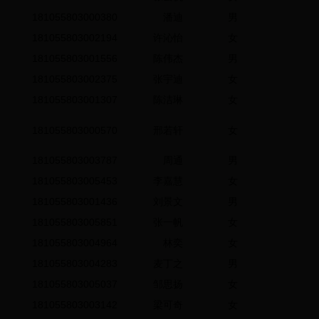
181055803000380
潘迪
男
181055803002194
许沁怡
女
181055803001556
陈伟杰
男
181055803002375
张宇迪
女
181055803001307
陈洁琳
女
181055803000570
邢若轩
女
181055803003787
周通
男
181055803005453
李嘉慧
女
181055803001436
刘景文
男
181055803005851
张一帆
女
181055803004964
林奕
女
181055803004283
麦丁之
男
181055803005037
邹思扬
女
181055803003142
梁可奇
女