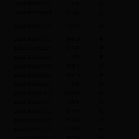
181055803003030
刘丹
女
181055803006419
钟诗蕴
女
181055803004590
张灵珊
女
181055803004990
周心灏
男
181055803001187
汪子皓
男
181055803006800
凌昊
男
181055803006796
黄雪滢
女
181055803001901
郭文渊
男
181055803000927
杨婧
女
181055803004865
司徒海莹
女
181055803003057
张紫彤
女
181055803005745
肖允珮
女
181055803005548
李美颐
女
181055803004660
李睿琦
女
181055803003345
谭子敏
女