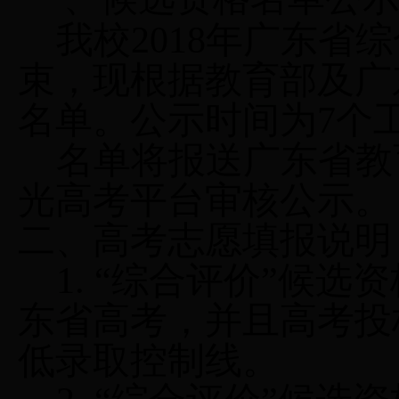
我校
2018
年广东省综
束，现根据教育部及广
名单。公示时间为
7
个
名单将报送广东省教
光高考平台审核公示。
二、高考志愿填报说明
1.
“综合评价”候选
东省高考，并且高考投
低录取控制线。