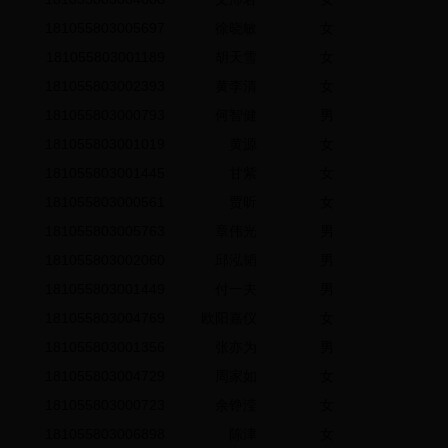
181055803005697
徐晓敏
女
181055803001189
胡天雪
女
181055803002393
黄李清
女
181055803000793
何智健
男
181055803001019
黄源
女
181055803001445
甘紫
女
181055803000561
贾昕
女
181055803005763
章伟光
男
181055803002060
邱泓韬
男
181055803001449
付一夫
男
181055803004769
欧阳嘉仪
女
181055803001356
张亦为
男
181055803004729
周家如
女
181055803000723
余铮滢
女
181055803006898
陈津
女