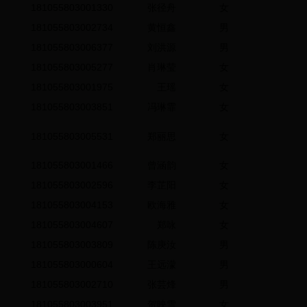
181055803001330
张径舟
女
181055803002734
黄恒鑫
男
181055803006377
刘洪源
男
181055803005277
肖琳莹
女
181055803001975
王瑶
女
181055803003851
冯琳霏
女
181055803005531
郑丽思
女
181055803001466
曾涵韵
女
181055803002596
李芷阳
女
181055803004153
欧海雅
女
181055803004607
郑咏
女
181055803003809
陈庚汝
男
181055803000604
王远濛
男
181055803002710
张芸烽
男
181055803003951
贺映雪
女