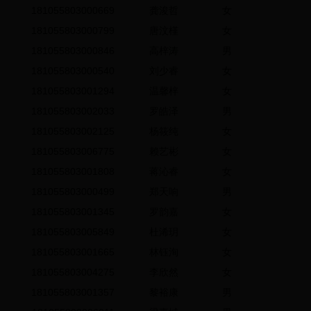
181055803000669
龚浚哲
女
181055803000799
唐汶槿
女
181055803000846
高梓涛
男
181055803000540
刘少睿
女
181055803001294
温馨梓
女
181055803002033
罗皓泽
男
181055803002125
杨筱纯
女
181055803006775
赖艺彬
女
181055803001808
蒋沁睿
女
181055803000499
郑天响
男
181055803001345
罗韵嘉
女
181055803005849
杜浠玥
女
181055803001665
林钰洵
女
181055803004275
李欣然
女
181055803001357
黎裕康
男