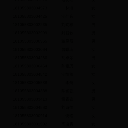
181055803004573
林湘
女
181055803004425
沈佳音
女
181055803002265
刘昀桉
男
181055803002999
封智钦
男
181055803000965
董昱辰
男
181055803003084
曾曙珩
女
181055803004236
胡卓尔
男
181055803006464
陈素恩
女
181055803004842
沈怡蕾
女
181055803005538
李懿
女
181055803004388
陈锦强
男
181055803003413
雷霆锋
男
181055803004580
刘诗怡
女
181055803000914
饶瑾
女
181055803001902
高凌霄
女