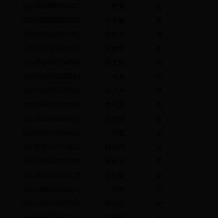
181055803003227
程雯
女
181055803002221
卢乐敏
男
181055803002092
陈希龙
男
181055803000590
刘婧忻
女
181055803004896
张文韬
男
181055803002293
余未
男
181055803006954
邝一洲
男
181055803005299
李可童
女
181055803006013
吴欣怡
女
181055803000826
卢颖
女
181055803002421
林辰玥
女
181055803001959
黄科源
男
181055803001823
蔡钊颖
女
181055803006412
胡航
男
181055803002706
邬嘉仪
女
181055803001218
范玥瑶
女