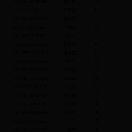
181055803002869
刘柏岑
男
181055803003498
周雨玄
女
181055803004109
曾馨仪
女
181055803001137
黄钰
女
181055803001212
罗弈文
女
181055803002155
梁嘉慧
女
181055803002613
张佩莹
女
181055803006582
吴梓彦
女
181055803006626
李泽轩
男
181055803001359
黄聪媛
女
181055803001645
刘思琪
女
181055803004587
陈政任
男
181055803006395
朱韬宇
男
181055803006656
钟可立
男
181055803001653
唐宁
男
181055803002629
符喆
男