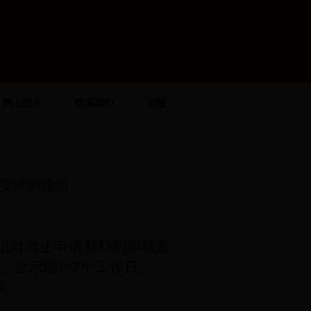
网上报名
联系我们
旧版
试安排的通知
组对考生申请材料的审核意
。公示期为
7
个工作日。
统