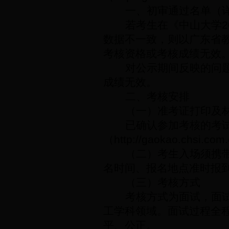
一、初审通过名单（
若考生在《中山大学
2
数据不一致，则以广东省
考核资格或考核成绩无效
对公示期间反映的问
成绩无效。
二、考核安排
（一）准考证打印及
已确认参加考核的考
（
http://gaokao.chsi.com
（二）考生入场须携
名时间、报名地点准时报
（三）考核方式
考核方式为面试，
面
工学科领域。面试过程全
平、公正。