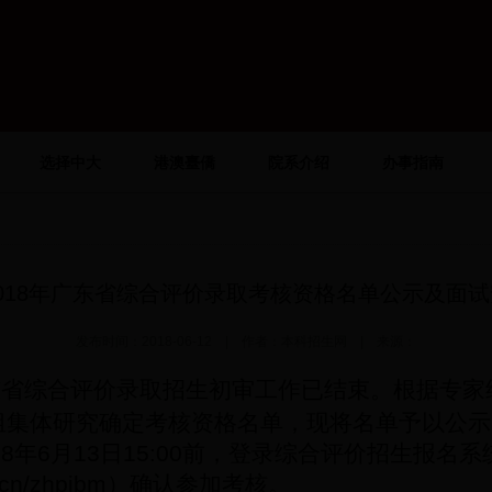
选择中大
港澳臺僑
院系介绍
办事指南
018年广东省综合评价录取考核资格名单公示及面
发布时间：2018-06-12 | 作者：本科招生网 | 来源：
东省综合评价录取招生初审工作已结束。根据专家
组集体研究确定考核资格名单，现将名单予以公示
18
年
6
月
13
日
15:00
前，登录综合评价招生报名系
.cn/zhpjbm
）确认参加考核。