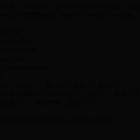
知能力、分析能力、应对能力以及理想信念、思想
中考生不得透露姓名、证件号、中学等个人信息，
联系方式：
-84112828
20-84111888
4112138
：
020-89222888
点
南门，
A
出口）、鹭江站（近东门，
B
出口）；
州轻纺交易园站（近中大西门、南门）、新珠江大
（近南门）、康乐村站（近东门）
84036491
监察处电话：
020-84115582