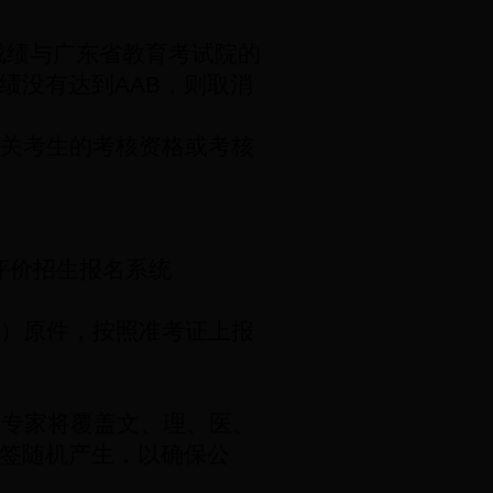
成绩与广东省教育考试院的
绩没有达到
AAB
，则取消
关考生的考核资格或考核
评价招生报名系统
）原件，按照准考证上报
，专家将覆盖文、理、医、
签随机产生，以确保公