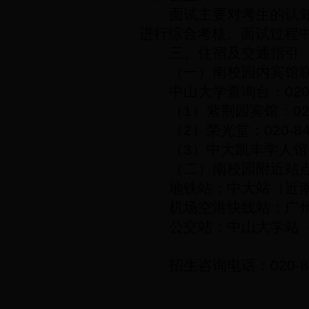
面试主要对考生的认
进行综合考核。面试过程
三、住宿及交通指引
（一）南校园内宾馆
中山大学查询台：
020
（
1
）紫荆园宾馆：
0
（
2
）荣光堂：
020-8
（
3
）中大凯丰学人馆
（二）南校园附近站
地铁站：中大站（近
机场空港快线站：广
公交站：中山大学站
招生咨询电话：
020-