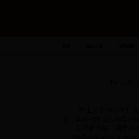
首页
招生公告
报考指南
你现在的位置：
首页
> 招生公告
中山大学2
中山大学
2018
年广
见，本科招生工作领导小
公示的考生，须于
20
（
http://gaokao.chsi.com