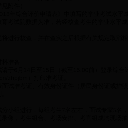
详见附件）
018
年综合评价申请表》中填写的学业考试水平
教育考试院数据为准，若经核查考生的学业水平成
。
题将进行核查，并在查实之后根据有关规定取消相
材料准备
试请于
6
月
14
日至
15
日（截至
15:00
前）登录综合
.cn/zhpjbm
）打印准考证。
带面试准考证、有效身份证件（居民身份证或护照
到。
试分小组进行，每组考生
7
名左右，面试专家
5
名
程录像，考生组合、考场安排、考官组成均现场抽