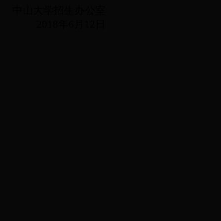
中山大学招生办公室
8
年
6
月
12
日