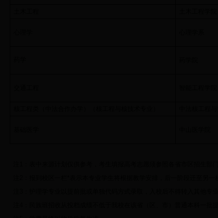
土木工程
土木工程学院
心理学
心理学系
药学
药学院
交通工程
智能工程学院
核工程类（中法合作办学）（核工程与核技术专业）
中法核工程与
基础医学
中山医学院
注
1
：表中来源计划仅供参考，考生填报高考志愿须参照各省市区招生部
注
2
：报到校区一栏
*
表示本专业学生将根据教学安排，后一阶段迁至另一
注
3
：护理学专业以提前批或单独代码方式录取，入校后不得转入其他专
注
4
：民族班招收从投档成绩不低于我校在该省（区、市）普通本科一批